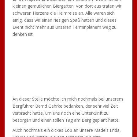
Bericht vom
Trainingslager 2016 in
Albstadt-Tailfingen
6. September 2016
Wie jedes Jahr machte sich auch diesmal am letzten
August-Wochenende ein TTC-Tross auf zum
Trainingslager in die Landessportschule in Albstadt-
Tailfingen. Unsere Gruppe bestand aus dem
Lehrgangsleiter Eugen Zanker, auch „Quälix“ genannt,
sowie aus den beiden Marcos, die ihr Tailfingen-Debüt
gaben (Marco Schneider und Neuzugang Marco
Hagner), sowie aus Tobias Straub, Andi Wörner, Stefan
Hasch, Christoph Röhm, Alex Mim und David Frey.
Nachdem die Hinfahrt diesmal auch ohne Reifenplatzer