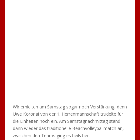
Uhinger Stadtfestle, der sogenannte „Kandelhock“, statt.
Der TTC Uhingen war natürlich wieder am Start und in
den letzten Jahren hat es sich ja gut herumgesprochen,
dass ein Besuch beim TTC-Stand ein absolutes Highlight
ist. Diesmal wurde sogar der ursprüngliche Zeltplatz
erweitert und ein zweites großes Zelt angebaut, womit
noch mehr Raum zur Verfügung stand.
Alexander Hoyler und Uwe Koronai planten das gesamte
Wochenende wieder Monate im Voraus und den beiden
gebührt an dieser Stelle ein ganz großes „Dankeschön!“,
denn sie stecken mit ihrer Energie ein ums andere Mal
viele in und außerhalb des Vereins mit an und machen
das gesamte Event zu einem tollen TTC-Auftritt.
Mit dem stürmischen Wetter hatte man größtenteils
auch Glück, lediglich am Freitagabend nach dem Aufbau
war es heftig, doch die Zelte hielten stand. Das
bewährte Getränkesortiment wurde wieder angeboten
und es kamen über das Wochenende – natürlich
besonders am Samstagabend – wieder einige Besucher
ins TTC-Zelt.