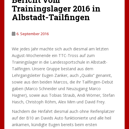
Noch schlimmer erging es aber seinen Schützlingen, wie
hier bei der Siesta nach dem Mittagessen noch besser
zu sehen ist:
Wir erhielten am Samstag sogar noch Verstärkung, denn
Uwe Koronai von der 1. Herrenmannschaft trudelte für
die Einheiten noch ein. Am Samstagnachmittag stand
dann wieder das traditionelle Beachvolleyballmatch an,
zwischen den Teams ging es heiß her:
Da darf ein wenig Abkühlung von unserem ersten