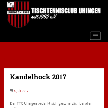
S
k
i
p
t
o
m
TOGGLE
a
i
n
Kategorie:
Events
c
o
n
Kandelhock 2017
t
e
n
6. Juli 2017
t
Der TTC Uhingen bedankt sich ganz herzlich bei allen