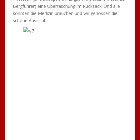
Bergführer) eine Überraschung im Rucksack. Und alle
konnten die Medizin brauchen und wir genossen die
schöne Aussicht.
So ein alter „Willi“ weckt Kräfte…
Aber plötzlich tauchte am Himmel ein Hubschrauber der
Bergwacht auf. Wir hatten schon Angst, dass auf