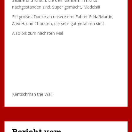
auf der B10 an Davids Auto funktionierte und alle heil
ankamen, kündigte Eugen bereits beim ersten
Abendessen an, ein hartes Trainingsprogramm in petto
zu haben.. er sollte nicht gelogen haben. Nach dem
Aufbau der Platten galt es, den Sommerrost vom
Schläger zu spielen, inklusive Konditions- und
Koordinationsaufgaben. Dann ging es für einige an den
Balleimer und das große Thema des Wochenendes hieß
Aufschlag-Rückschlagtraining. Nach den ersten
schweißtreibenden Stunden ließ man dann den Abend
wieder in gewohnter TTC-Manier gemütlich ausklingen.
Eine Truppe machte sich sogar noch nach Albstadt auf,
um von der dortigen Nachtleben-Kultur noch etwas
mitzunehmen
Aber wer spät ins Bett geht, kann auch früh wieder
aufstehen, also trommelte Eugen alle am
Samstagmorgen wieder an die Platten. Ihn selbst
schlauchte das allerdings auch etwas, wie hier gut zu
sehen: