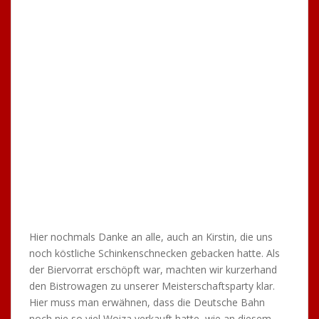
Nachdem alle ihren Durst gestillt hatten, machte sich
der Hunger wieder bemerkbar und Berlin ist ja bekannt
für seine weltberühmte Currywurst, also ab mit dem Bus
in die Town Shipps von Berlin zur „Curry 36 – Bude“ –
was für ein leckeres Currywürstchen. Und wie alle
wissen, macht Curry durstig. Wir hatten Glück, neben
unserer Würstchenbude war eine echte Berliner Kneipe
und was darf da nicht
fehlen? Genau. die Jungs und Mädels vom TTC!
Nun war es an der Zeit, sich frisch zu machen, da das
Berliner Nachtleben auf uns wartete. Hier hatten Frida
und der MÖ eine super Idee, ja fast schon einen