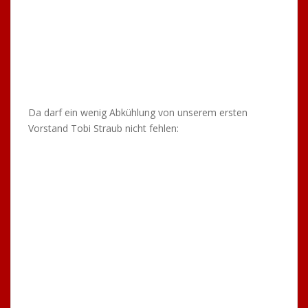
TTC-Ausflug nach Berlin
19. Mai 2016
Doppel-Meister
auf Reisen
Nach langer Planungsphase war es
endlich soweit, die lang ersehnte Meisterschaftsreise