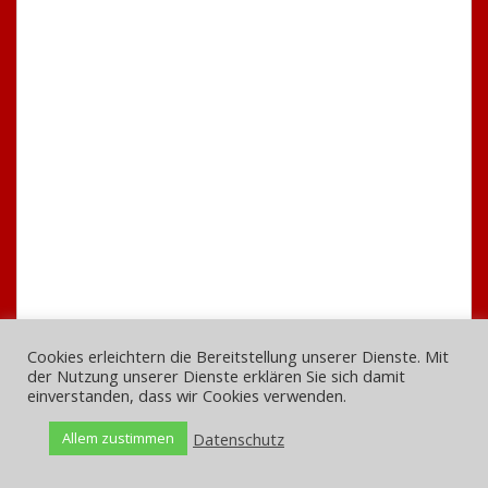
Nach der Rundfahrt machten wir Rast in einer schönen
Beach Bar direkt an der Spree. Mit einem leckeren
Cocktail vertrieben wir uns die Wartezeit auf die Führung
im Reichstag. Nun war es soweit, wir kamen Angie
näher. Leider musste Sie unser Treffen kurzfristig
absagen – wir vermuten sie hatte Angst, da sie nicht so
trinkfest ist wie wir.
Cookies erleichtern die Bereitstellung unserer Dienste. Mit
der Nutzung unserer Dienste erklären Sie sich damit
einverstanden, dass wir Cookies verwenden.
Datenschutz
Allem zustimmen