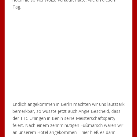
Geheimtipp. Die beiden waren schon mal in Berlin und
haben uns in ein Kneipenviertel mitgenommen. Das war
cool und es gab noch obendrauf einen, wenn nicht den
besten Hamburger. Diese Kneipe war sehenswert, man
stand quasi um den Koch und bekam in einem roten
Körbchen seinen Hamburger. Mhhh war der lecker!!!!
Am Samstagmorgen haben wir uns alle zum
gemeinsamen Frühstück im Hotel getroffen. Der eine
oder andere machte die Nacht zum Tag, trotzdem
konnten wir unseren geplanten Tag gemeinsam