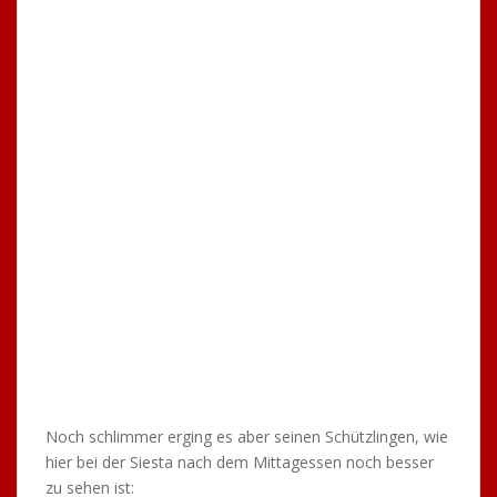
Freundschaftsspiel zu organisieren. Dieses gewann der
TTC souverän mit 9:4 und alle Teilnehmer, außer Trainer
Eugen, wurden eingesetzt.
Nach dem Mittagessen ging es dann wieder zurück in
den schönen Landkreis Göppingen. Alles in allem war es
wieder ein tolles Wochenende, die Saisonvorbereitung
läuft somit auf Hochtouren und nächstes Jahr folgt
sicher eine Wiederholung!
Der TTC Uhingen auf dem
Kandelhock 2016
9. Juli 2016
Wie in jedem Jahr fand am letzten Juni-Wochenende das