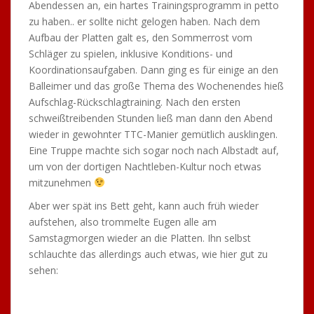
Vorstand Tobi Straub nicht fehlen:
Alles in allem wieder ein Heidenspaß. Erstaunlich war
auch, dass alle Tischtennis-Einheiten ohne personelle
Verluste absolviert werden konnten – das spricht doch
mal für Disziplin!
Den Samstagabend ließ man dann nach einer sehr
entspannenden Regenerationseinheit im Hallenbad,
inklusive Sauna, in der Sportlerklause ausklingen. Eugen
berichtete wieder mit Inbrunst von seinen früheren
Tischtennis-Erlebnissen und besonders Marco Hagner,
der erst seit kurzem bei uns ist, hörte gespannt zu, was
alle anderen beinahe schon auswendig wussten ^^
Wie es der Zufall wollte, war auch der TSV Heiningen an
diesem Wochenende im Trainingslager vor Ort und so
beschloss man, spontan am Sonntagvormittag noch ein