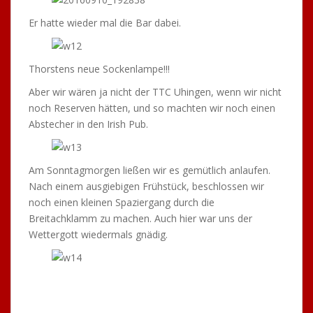
noch Reserven hätten, und so machten wir noch einen
Abstecher in den Irish Pub.
Am Sonntagmorgen ließen wir es gemütlich anlaufen.
Nach einem ausgiebigen Frühstück, beschlossen wir
noch einen kleinen Spaziergang durch die
Breitachklamm zu machen. Auch hier war uns der
Wettergott wiedermals gnädig.
Nach unserem Spaziergang fuhren wir nach Immenstadt
an den Alpsee und stärkten uns direkt am See in einem
kleinen gemütlichen Biergarten. Von dort aus traten wir
schweren Herzens die Heimreise an. Alle waren sich
einig, dass wir einen riesigen Spaß hatten und dieses
Event nicht mehr aus unseren Terminplanern weg zu
denken ist.