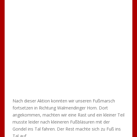
Nach dieser Aktion konnten wir unseren Fußmarsch
fortsetzen in Richtung Walmendinger Horn. Dort
angekommen, machten wir eine Rast und ein kleiner Teil
musste leider nach kleineren Fußbläsuren mit der
Gondel ins Tal fahren. Der Rest machte sich zu Fuß ins
Tal auf.
Wir hatten super Wetter und sehr viel Spaß auf unserer
Wanderung. Wir waren froh, dass alle gesund wieder