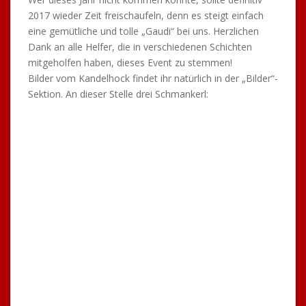
Endlich angekommen in Berlin machten wir uns lautstark
bemerkbar, so wusste jetzt auch Angie Bescheid, dass
der TTC Uhingen in Berlin seine Meisterschaftsparty
feiert. Nach einem zehnminütigen Fußmarsch waren wir
an unserem Hotel angekommen – hier hieß es dann
keine Zeit verlieren. Von unserem Hotel, das sehr zentral
gelegen war, machten wir uns auf zum Fernsehturm am