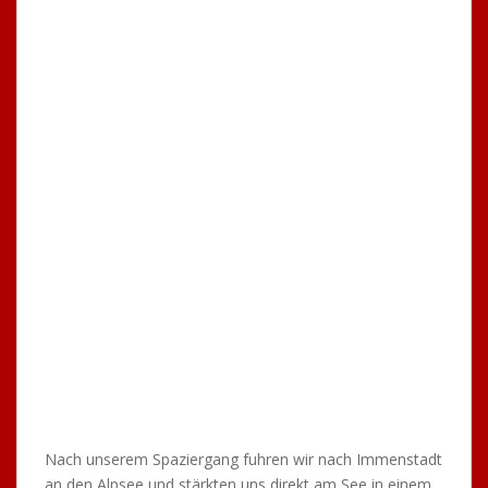
An dieser Stelle möchte ich mich nochmals bei unserem
Bergführer Bernd Gehrke bedanken, der sehr viel Zeit
verbracht hatte, um uns noch eine Unterkunft zu
besorgen und einen tollen Tag am Berg geplant hatte.
Auch nochmals ein dickes Lob an unsere Mädels Frida,
Sabine und Kirstin, die den Männern in nichts
nachgestanden sind. Super gemacht, Mädels!!!
Ein großes Danke an unsere drei Fahrer Frida/Martin,
Alex H. und Thorsten, die sehr gut gefahren sind.
Also bis zum nächsten Mal
Kentschman the Wall