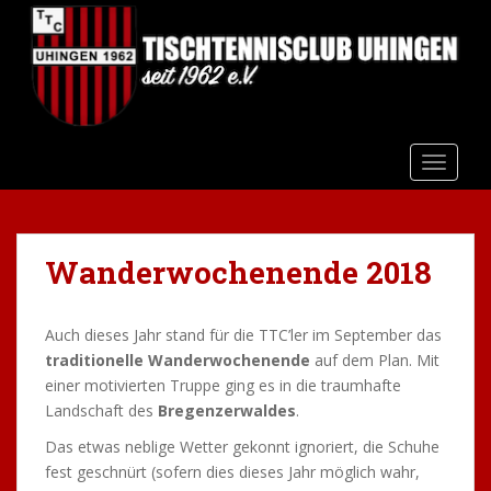
S
k
i
p
t
o
m
TOGGLE
a
i
n
Wanderwochenende 2018
c
o
n
Auch dieses Jahr stand für die TTC’ler im September das
t
traditionelle Wanderwochenende
auf dem Plan. Mit
e
einer motivierten Truppe ging es in die traumhafte
n
Landschaft des
Bregenzerwaldes
.
t
Das etwas neblige Wetter gekonnt ignoriert, die Schuhe
fest geschnürt (sofern dies dieses Jahr möglich wahr,