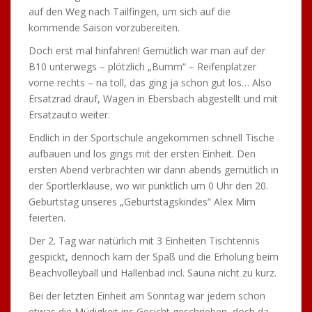
auf den Weg nach Tailfingen, um sich auf die
kommende Saison vorzubereiten.
Doch erst mal hinfahren! Gemütlich war man auf der
B10 unterwegs – plötzlich „Bumm“ – Reifenplatzer
vorne rechts – na toll, das ging ja schon gut los… Also
Ersatzrad drauf, Wagen in Ebersbach abgestellt und mit
Ersatzauto weiter.
Endlich in der Sportschule angekommen schnell Tische
aufbauen und los gings mit der ersten Einheit. Den
ersten Abend verbrachten wir dann abends gemütlich in
der Sportlerklause, wo wir pünktlich um 0 Uhr den 20.
Geburtstag unseres „Geburtstagskindes“ Alex Mim
feierten.
Der 2. Tag war natürlich mit 3 Einheiten Tischtennis
gespickt, dennoch kam der Spaß und die Erholung beim
Beachvolleyball und Hallenbad incl. Sauna nicht zu kurz.
Bei der letzten Einheit am Sonntag war jedem schon
etwas die Müdigkeit ins Gesicht geschrieben, doch da