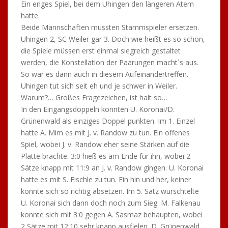
Ein enges Spiel, bei dem Uhingen den längeren Atem
hatte.
Beide Mannschaften mussten Stammspieler ersetzen.
Uhingen 2, SC Weiler gar 3. Doch wie heißt es so schön,
die Spiele müssen erst einmal siegreich gestaltet
werden, die Konstellation der Paarungen macht´s aus.
So war es dann auch in diesem Aufeinandertreffen.
Uhingen tut sich seit eh und je schwer in Weiler.
Warum?… Großes Fragezeichen, ist halt so…
In den Eingangsdoppeln konnten U. Koronai/D.
Grünenwald als einziges Doppel punkten. Im 1. Einzel
hatte A. Mim es mit J. v. Randow zu tun. Ein offenes
Spiel, wobei J. v. Randow eher seine Stärken auf die
Platte brachte. 3:0 hieß es am Ende für ihn, wobei 2
Sätze knapp mit 11:9 an J. v. Randow gingen. U. Koronai
hatte es mit S. Fischle zu tun. Ein hin und her, keiner
konnte sich so richtig absetzen. Im 5. Satz wurschtelte
U. Koronai sich dann doch noch zum Sieg. M. Falkenau
konnte sich mit 3:0 gegen A. Sasmaz behaupten, wobei
2 Sätze mit 12:10 sehr knapp ausfielen. D. Grünenwald