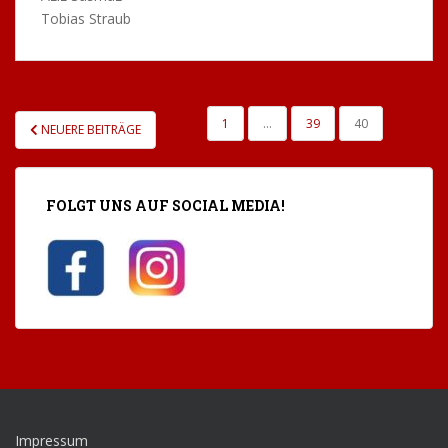
Tobias Straub
SEITENNUMMERIERUNG
1
…
39
40
NEUERE BEITRÄGE
DER
BEITRÄGE
FOLGT UNS AUF SOCIAL MEDIA!
Impressum