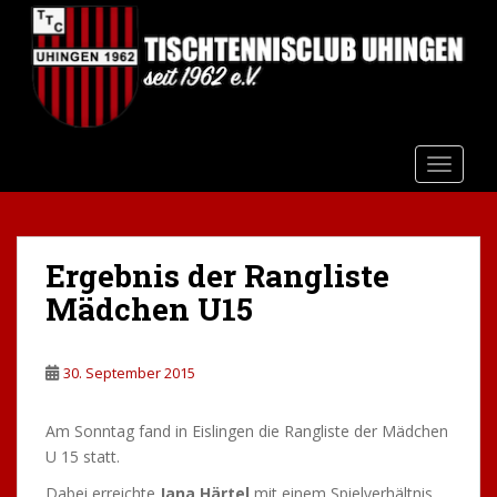
S
k
i
p
t
o
m
TOGGLE
a
i
n
Ergebnis der Rangliste
c
o
Mädchen U15
n
t
e
30. September 2015
n
t
Am Sonntag fand in Eislingen die Rangliste der Mädchen
U 15 statt.
Dabei erreichte
Jana Härtel
mit einem Spielverhältnis