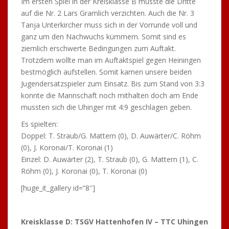
Im ersten Spiel in der Kreisklasse B musste die Dritte
auf die Nr. 2 Lars Gramlich verzichten. Auch die Nr. 3
Tanja Unterkircher muss sich in der Vorrunde voll und
ganz um den Nachwuchs kümmern. Somit sind es
ziemlich erschwerte Bedingungen zum Auftakt.
Trotzdem wollte man im Auftaktspiel gegen Heiningen
bestmöglich aufstellen. Somit kamen unsere beiden
Jugendersatzspieler zum Einsatz. Bis zum Stand von 3:3
konnte die Mannschaft noch mithalten doch am Ende
mussten sich die Uhinger mit 4:9 geschlagen geben.
Es spielten:
Doppel: T. Straub/G. Mattern (0), D. Auwärter/C. Röhm
(0), J. Koronai/T. Koronai (1)
Einzel: D. Auwärter (2), T. Straub (0), G. Mattern (1), C.
Röhm (0), J. Koronai (0), T. Koronai (0)
[huge_it_gallery id=“8″]
Kreisklasse D: TSGV Hattenhofen IV – TTC Uhingen