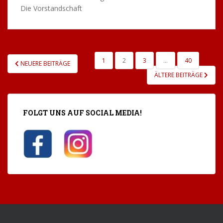
Die Vorstandschaft
SEITENNUMMERIERUNG
1
2
3
…
40
NEUERE BEITRÄGE
DER
ÄLTERE BEITRÄGE
BEITRÄGE
FOLGT UNS AUF SOCIAL MEDIA!