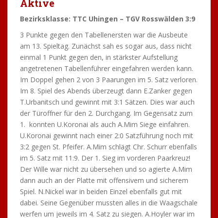
Aktive
Bezirksklasse: TTC Uhingen – TGV Rosswälden 3:9
3 Punkte gegen den Tabellenersten war die Ausbeute
am 13. Spieltag. Zunächst sah es sogar aus, dass nicht
einmal 1 Punkt gegen den, in stärkster Aufstellung
angetretenen Tabellenführer eingefahren werden kann.
Im Doppel gehen 2 von 3 Paarungen im 5. Satz verloren.
Im 8. Spiel des Abends überzeugt dann E.Zanker gegen
T.Urbanitsch und gewinnt mit 3:1 Sätzen. Dies war auch
der Türoffner für den 2. Durchgang. Im Gegensatz zum
1. konnten U.Koronai als auch A.Mim Siege einfahren.
U.Koronai gewinnt nach einer 2:0 Satzführung noch mit
3:2 gegen St. Pfeifer. A.Mim schlägt Chr. Schurr ebenfalls
im 5. Satz mit 11:9. Der 1. Sieg im vorderen Paarkreuz!
Der Wille war nicht zu übersehen und so agierte A.Mim
dann auch an der Platte mit offensivem und sicherem
Spiel. N.Nickel war in beiden Einzel ebenfalls gut mit
dabei. Seine Gegenüber mussten alles in die Waagschale
werfen um jeweils im 4. Satz zu siegen. A.Hoyler war im