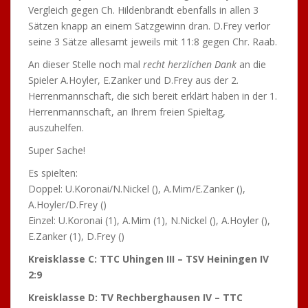
Vergleich gegen Ch. Hildenbrandt ebenfalls in allen 3
Sätzen knapp an einem Satzgewinn dran. D.Frey verlor
seine 3 Sätze allesamt jeweils mit 11:8 gegen Chr. Raab.
An dieser Stelle noch mal
recht herzlichen Dank
an die
Spieler A.Hoyler, E.Zanker und D.Frey aus der 2.
Herrenmannschaft, die sich bereit erklärt haben in der 1.
Herrenmannschaft, an Ihrem freien Spieltag,
auszuhelfen.
Super Sache!
Es spielten:
Doppel: U.Koronai/N.Nickel (), A.Mim/E.Zanker (),
A.Hoyler/D.Frey ()
Einzel: U.Koronai (1), A.Mim (1), N.Nickel (), A.Hoyler (),
E.Zanker (1), D.Frey ()
Kreisklasse C: TTC Uhingen III – TSV Heiningen IV
2:9
Kreisklasse D: TV Rechberghausen IV – TTC